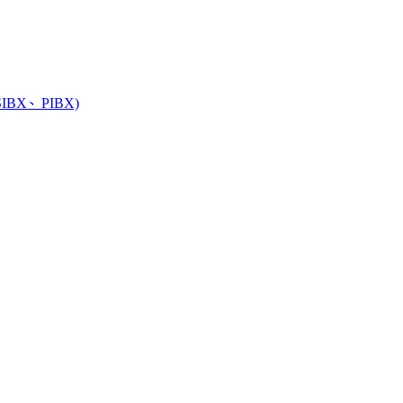
்(SIBX、PIBX)