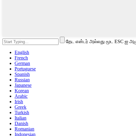
தேட என்டர் அல்லது மூட ESC ஐ அழு
English
French
German
Portuguese
Spanish
Russian
Japanese
Korean
Arabic
Irish
Greek
Turkish
Italian
Danish
Romanian
Indonesian