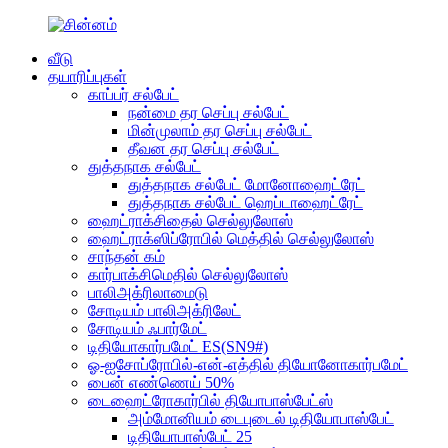
வீடு
தயாரிப்புகள்
காப்பர் சல்பேட்
நன்மை தர செப்பு சல்பேட்
மின்முலாம் தர செப்பு சல்பேட்
தீவன தர செப்பு சல்பேட்
துத்தநாக சல்பேட்
துத்தநாக சல்பேட் மோனோஹைட்ரேட்
துத்தநாக சல்பேட் ஹெப்டாஹைட்ரேட்
ஹைட்ராக்சிதைல் செல்லுலோஸ்
ஹைட்ராக்ஸிப்ரோபில் மெத்தில் செல்லுலோஸ்
சாந்தன் கம்
கார்பாக்சிமெதில் செல்லுலோஸ்
பாலிஅக்ரிலாமைடு
சோடியம் பாலிஅக்ரிலேட்
சோடியம் ஃபார்மேட்
டிதியோகார்பமேட் ES(SN9#)
ஓ-ஐசோப்ரோபில்-என்-எத்தில் தியோனோகார்பமேட்
பைன் எண்ணெய் 50%
டைஹைட்ரோகார்பில் தியோபாஸ்பேட்ஸ்
அம்மோனியம் டைபுடைல் டிதியோபாஸ்பேட்
டிதியோபாஸ்பேட் 25