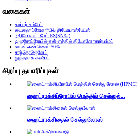
வகைகள்
காப்பர் சல்பேட்
டைஹைட்ரோகார்பில் தியோபாஸ்பேட்ஸ்
டிதியோகார்பமேட் ES(SN9#)
ஓ-ஐசோப்ரோபில்-என்-எத்தில் தியோனோகார்பமேட்
பைன் எண்ணெய் 50%
சாந்தோஜெனேட்
துத்தநாக சல்பேட்
சிறப்பு தயாரிப்புகள்
ஹைட்ராக்சிப்ரோபில் மெத்தில் செல்லுல்...
ஹைட்ராக்சிதைல் செல்லுலோஸ்