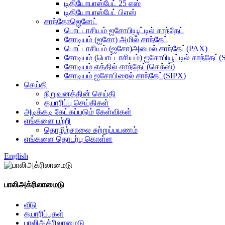
டிதியோபாஸ்பேட் 25 எஸ்
டிதியோபாஸ்பேட் பிஎஸ்
சாந்தோஜெனேட்
பொட்டாசியம் ஐசோபியூட்டில் சாந்தேட்
சோடியம் (ஐசோ) அமில் சாந்தேட்
பொட்டாசியம் (ஐசோ)அமைல் சாந்தேட்(PAX)
சோடியம் (பொட்டாசியம்) ஐசோபியூட்டில் சாந்தேட
சோடியம் எத்தில் சாந்தேட்(செக்ஸ்)
சோடியம் ஐசோபிரைல் சாந்தேட்(SIPX)
செய்தி
நிறுவனத்தின் செய்தி
தயாரிப்பு செய்திகள்
அடிக்கடி கேட்கப்படும் கேள்விகள்
எங்களை பற்றி
தொழிற்சாலை சுற்றுப்பயணம்
எங்களை தொடர்பு கொள்ள
English
பாலிஅக்ரிலாமைடு
வீடு
தயாரிப்புகள்
பாலிஅக்ரிலாமைடு